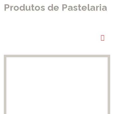
Produtos de Pastelaria
Artigo disponível:
● Cozido
● Embalado
● Miniatura
● Congelado
Peso (aprox.): 25g, 70g